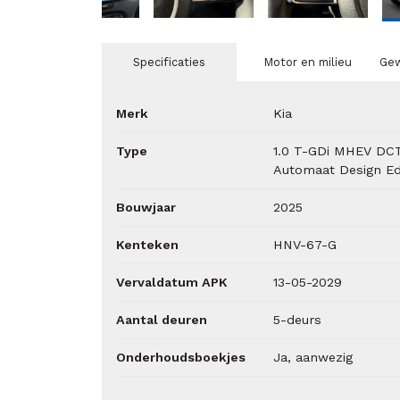
Specificaties
Motor en milieu
Gew
Merk
Kia
Type
1.0 T-GDi MHEV DC
Automaat Design Ed
Bouwjaar
2025
Kenteken
HNV-67-G
Vervaldatum APK
13-05-2029
Aantal deuren
5-deurs
Onderhoudsboekjes
Ja, aanwezig