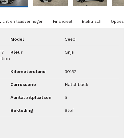
icht en laadvermogen
Financieel
Elektrisch
Opties
Model
Ceed
T7
Kleur
Grijs
ition
Kilometerstand
30152
Carrosserie
Hatchback
Aantal zitplaatsen
5
Bekleding
Stof