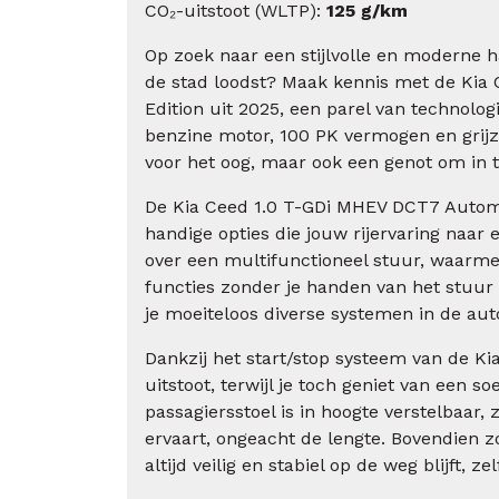
CO₂-uitstoot (WLTP):
125 g/km
Op zoek naar een stijlvolle en moderne h
de stad loodst? Maak kennis met de Kia
Edition uit 2025, een parel van technolog
benzine motor, 100 PK vermogen en grijze
voor het oog, maar ook een genot om in te
De Kia Ceed 1.0 T-GDi MHEV DCT7 Automaa
handige opties die jouw rijervaring naar 
over een multifunctioneel stuur, waarme
functies zonder je handen van het stuur
je moeiteloos diverse systemen in de aut
Dankzij het start/stop systeem van de Ki
uitstoot, terwijl je toch geniet van een s
passagiersstoel is in hoogte verstelbaar,
ervaart, ongeacht de lengte. Bovendien zo
altijd veilig en stabiel op de weg blijft, zel