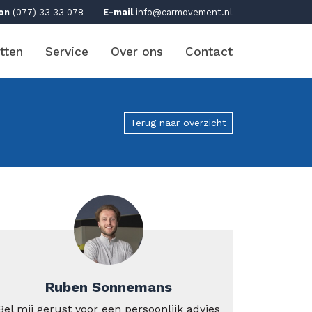
on
(077) 33 33 078
E-mail
info@carmovement.nl
tten
Service
Over ons
Contact
Terug naar overzicht
Ruben Sonnemans
Bel mij gerust voor een persoonlijk advies