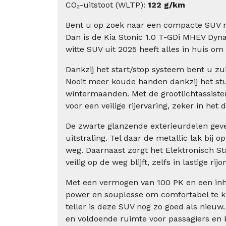
CO₂-uitstoot (WLTP):
122 g/km
Bent u op zoek naar een compacte SUV m
Dan is de Kia Stonic 1.0 T-GDi MHEV Dyn
witte SUV uit 2025 heeft alles in huis om 
Dankzij het start/stop systeem bent u z
Nooit meer koude handen dankzij het st
wintermaanden. Met de grootlichtassistent
voor een veilige rijervaring, zeker in het 
De zwarte glanzende exterieurdelen gev
uitstraling. Tel daar de metallic lak bij o
weg. Daarnaast zorgt het Elektronisch St
veilig op de weg blijft, zelfs in lastige r
Met een vermogen van 100 PK en een inh
power en souplesse om comfortabel te ku
teller is deze SUV nog zo goed als nieuw
en voldoende ruimte voor passagiers en 