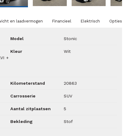
icht en laadvermogen
Financieel
Elektrisch
Opties
Model
Stonic
Kleur
Wit
VI +
Kilometerstand
20863
Carrosserie
SUV
Aantal zitplaatsen
5
Bekleding
Stof