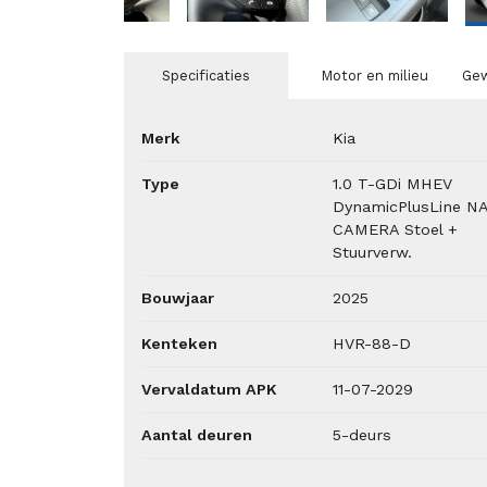
Specificaties
Motor en milieu
Gew
Merk
Kia
Type
1.0 T-GDi MHEV
DynamicPlusLine NA
CAMERA Stoel +
Stuurverw.
Bouwjaar
2025
Kenteken
HVR-88-D
Vervaldatum APK
11-07-2029
Aantal deuren
5-deurs