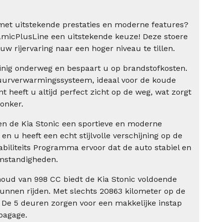
et uitstekende prestaties en moderne features?
amicPlusLine een uitstekende keuze! Deze stoere
uw rijervaring naar een hoger niveau te tillen.
uinig onderweg en bespaart u op brandstofkosten.
uurverwarmingssysteem, ideaal voor de koude
 heeft u altijd perfect zicht op de weg, wat zorgt
donker.
en de Kia Stonic een sportieve en moderne
p en u heeft een echt stijlvolle verschijning op de
abiliteits Programma ervoor dat de auto stabiel en
ijomstandigheden.
oud van 998 CC biedt de Kia Stonic voldoende
nnen rijden. Met slechts 20863 kilometer op de
. De 5 deuren zorgen voor een makkelijke instap
bagage.