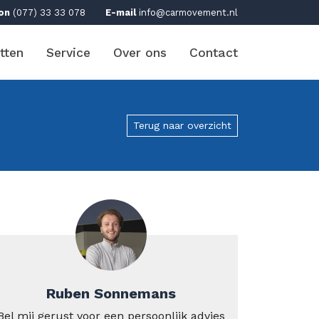
on
(077) 33 33 078
E-mail
info@carmovement.nl
tten
Service
Over ons
Contact
Terug naar overzicht
Ruben Sonnemans
Bel mij gerust voor een persoonlijk advies