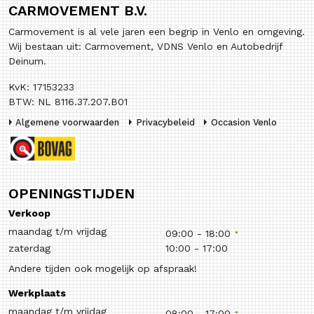
CARMOVEMENT B.V.
Carmovement is al vele jaren een begrip in Venlo en omgeving.
Wij bestaan uit: Carmovement, VDNS Venlo en Autobedrijf
Deinum.
KvK: 17153233
BTW: NL 8116.37.207.B01
Algemene voorwaarden
Privacybeleid
Occasion Venlo
OPENINGSTIJDEN
Verkoop
maandag t/m vrijdag
09:00
-
18:00
zaterdag
10:00
-
17:00
Andere tijden ook mogelijk op afspraak!
Werkplaats
maandag t/m vrijdag
08:00
-
17:00