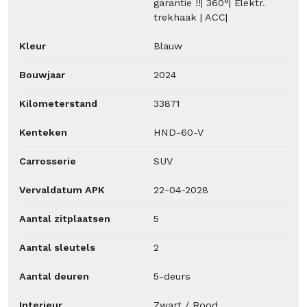
garantie !!| 360°| Elektr.
trekhaak | ACC|
Kleur
Blauw
Bouwjaar
2024
Kilometerstand
33871
Kenteken
HND-60-V
Carrosserie
SUV
Vervaldatum APK
22-04-2028
Aantal zitplaatsen
5
Aantal sleutels
2
Aantal deuren
5-deurs
Interieur
Zwart / Rood