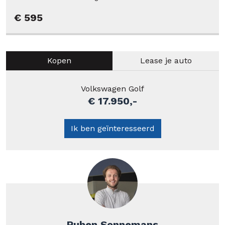
€ 595
Kopen
Lease je auto
Volkswagen Golf
€ 17.950,-
Ik ben geïnteresseerd
Ruben Sonnemans