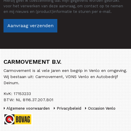
Hierbij geef ik toestemming dat mijn gegevens worden gebruikt
voor het verwerken van deze aanvraag, om contact op te nemen
en mij nieuws en (product)informatie te sturen per e-mail.
CARMOVEMENT B.V.
Carmovement is al vele jaren een begrip in Venlo en omgeving.
Wij bestaan uit: Carmovement, VDNS Venlo en Autobedrijf
Deinum.
KvK: 17153233
BTW: NL 8116.37.207.B01
Algemene voorwaarden
Privacybeleid
Occasion Venlo