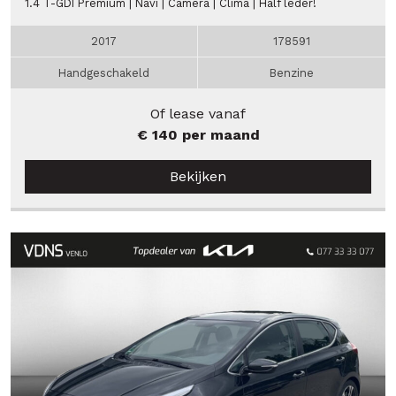
1.4 T-GDI Premium | Navi | Camera | Clima | Half leder!
2017
178591
Handgeschakeld
Benzine
Of lease vanaf
€ 140 per maand
Bekijken
Verkocht