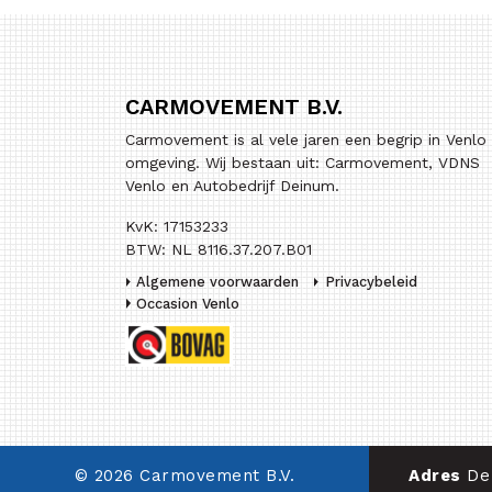
CARMOVEMENT B.V.
Carmovement is al vele jaren een begrip in Venlo
omgeving. Wij bestaan uit: Carmovement, VDNS
Venlo en Autobedrijf Deinum.
KvK: 17153233
BTW: NL 8116.37.207.B01
Algemene voorwaarden
Privacybeleid
Occasion Venlo
© 2026 Carmovement B.V.
Adres
De