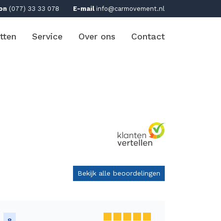
on
(077) 33 33 078
E-mail
info@carmovement.nl
tten
Service
Over ons
Contact
Bekijk alle beoordelingen
8