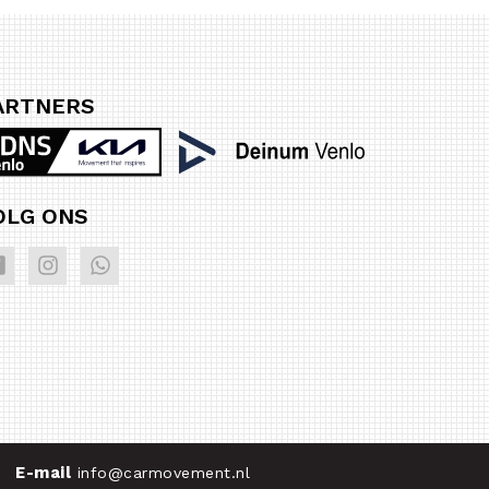
ARTNERS
OLG ONS
E-mail
info@carmovement.nl