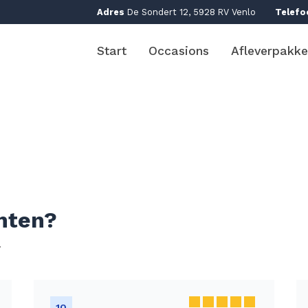
Adres
De Sondert 12, 5928 RV Venlo
Telefo
Start
Occasions
Afleverpakke
nten?
!
10