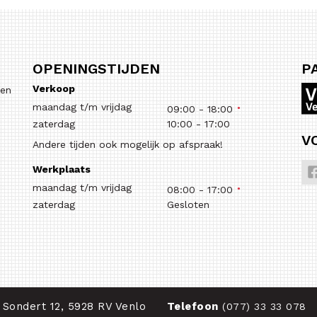
OPENINGSTIJDEN
P
Verkoop
 en
maandag t/m vrijdag
09:00
-
18:00
zaterdag
10:00
-
17:00
V
Andere tijden ook mogelijk op afspraak!
Werkplaats
maandag t/m vrijdag
08:00
-
17:00
zaterdag
Gesloten
 Sondert 12, 5928 RV Venlo
Telefoon
(077) 33 33 078